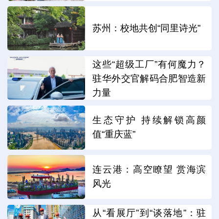
苏州：校地共创“同里诗光”
这些“超级工厂”有何魔力？
驻华外交官解码合肥智造新
力量
生态守护 持续解锁高颜
值“重庆蓝”
连云港：高空瞭望 赏海滨
风光
从“看展厅”到“谈落地”：驻