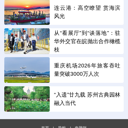
连云港：高空瞭望 赏海滨
风光
从“看展厅”到“谈落地”：驻
华外交官在皖抛出合作橄榄
枝
重庆机场2026年旅客吞吐
量突破3000万人次
“入遗”廿九载 苏州古典园林
融入当代
首页
|
导航
|
电脑版