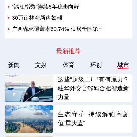
“漓江指数”连续5年稳步向好
30万亩林海新声如潮
广西森林覆盖率60.74% 位居全国第三
最新推荐
新闻
文娱
体育
环创
城市
这些“超级工厂”有何魔力？
驻华外交官解码合肥智造新
力量
生态守护 持续解锁高颜
值“重庆蓝”