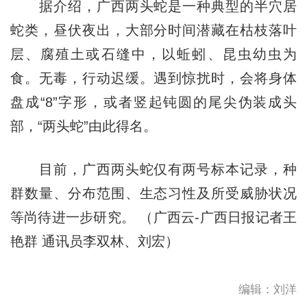
据介绍，广西两头蛇是一种典型的半穴居
蛇类，昼伏夜出，大部分时间潜藏在枯枝落叶
层、腐殖土或石缝中，以蚯蚓、昆虫幼虫为
食。无毒，行动迟缓。遇到惊扰时，会将身体
盘成“8”字形，或者竖起钝圆的尾尖伪装成头
部，“两头蛇”由此得名。
目前，广西两头蛇仅有两号标本记录，种
群数量、分布范围、生态习性及所受威胁状况
等尚待进一步研究。 （广西云-广西日报记者王
艳群 通讯员李双林、刘宏）
编辑：刘洋