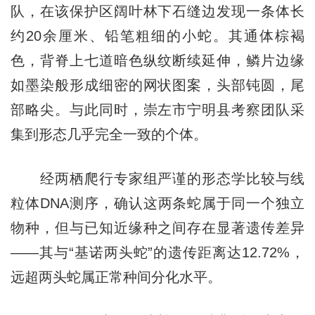
队，在该保护区阔叶林下石缝边发现一条体长
约20余厘米、铅笔粗细的小蛇。其通体棕褐
色，背脊上七道暗色纵纹断续延伸，鳞片边缘
如墨染般形成细密的网状图案，头部钝圆，尾
部略尖。与此同时，崇左市宁明县考察团队采
集到形态几乎完全一致的个体。
经两栖爬行专家组严谨的形态学比较与线
粒体DNA测序，确认这两条蛇属于同一个独立
物种，但与已知近缘种之间存在显著遗传差异
——其与“基诺两头蛇”的遗传距离达12.72%，
远超两头蛇属正常种间分化水平。