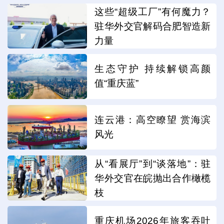
这些“超级工厂”有何魔力？
驻华外交官解码合肥智造新
力量
生态守护 持续解锁高颜
值“重庆蓝”
连云港：高空瞭望 赏海滨
风光
从“看展厅”到“谈落地”：驻
华外交官在皖抛出合作橄榄
枝
重庆机场2026年旅客吞吐