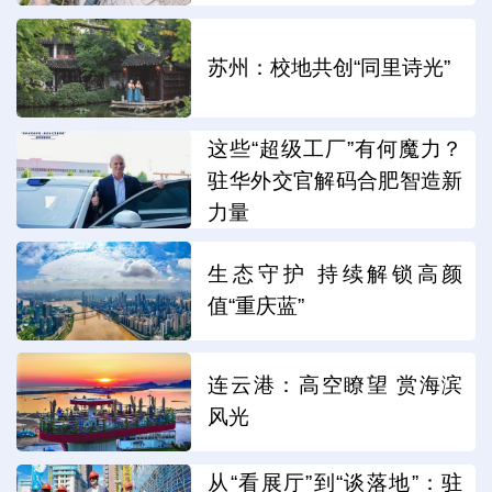
苏州：校地共创“同里诗光”
这些“超级工厂”有何魔力？
驻华外交官解码合肥智造新
力量
生态守护 持续解锁高颜
值“重庆蓝”
连云港：高空瞭望 赏海滨
风光
从“看展厅”到“谈落地”：驻