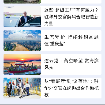
这些“超级工厂”有何魔力？
驻华外交官解码合肥智造新
力量
生态守护 持续解锁高颜
值“重庆蓝”
连云港：高空瞭望 赏海滨
风光
从“看展厅”到“谈落地”：驻
华外交官在皖抛出合作橄榄
枝