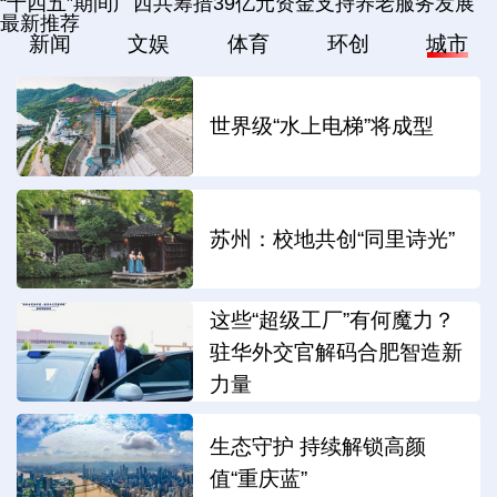
“十四五”期间广西共筹措39亿元资金支持养老服务发展
最新推荐
新闻
文娱
体育
环创
城市
世界级“水上电梯”将成型
苏州：校地共创“同里诗光”
这些“超级工厂”有何魔力？
驻华外交官解码合肥智造新
力量
生态守护 持续解锁高颜
值“重庆蓝”