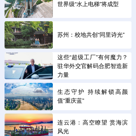
世界级“水上电梯”将成型
苏州：校地共创“同里诗光”
这些“超级工厂”有何魔力？
驻华外交官解码合肥智造新
力量
生态守护 持续解锁高颜
值“重庆蓝”
连云港：高空瞭望 赏海滨
风光