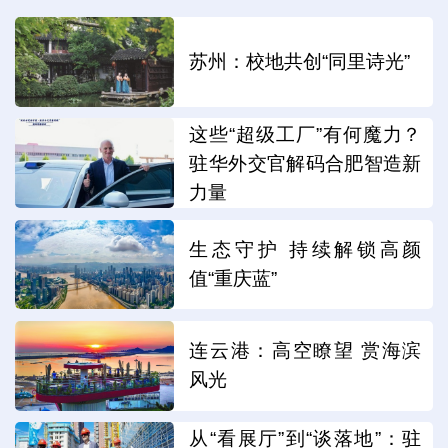
苏州：校地共创“同里诗光”
这些“超级工厂”有何魔力？
驻华外交官解码合肥智造新
力量
生态守护 持续解锁高颜
值“重庆蓝”
连云港：高空瞭望 赏海滨
风光
从“看展厅”到“谈落地”：驻