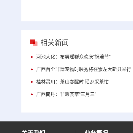
相关新闻
河池大化：布努瑶群众欢庆“祝著节”
广西首个非遗宠物时装秀将在崇左大新县举行
桂林灵川：茶山春醒时 瑶乡采茶忙
广西南丹：非遗荟萃“三月三”