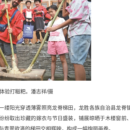
体验打糍粑。潘志祥/摄
一缕阳光穿透薄雾照亮龙脊梯田，龙胜各族自治县龙脊
们纷纷取出珍藏的嫁衣与节日盛装，铺展晾晒于木楼窗前
与青翠欲滴的梯田交相辉映，构成一幅绚丽画卷。