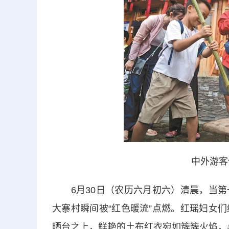
中外游客
6月30日（农历六月初六）清晨，当第
大寨村瞬间被“红色暖流”点燃。红瑶妇女
晒台之上，鲜艳的土布红衣宛如簇簇火焰，