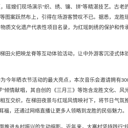
瑶嫂们现场演示“织、绣、镶、拼”等精湛技艺。古老
等图案跃然布上，引得在场游客赞叹不已。据悉，龙胜
级非物质文化遗产代表性项目名录，为红瑶刺绣的保护和传
田火把映龙脊等互动体验活动，让中外游客沉浸式体
今年晒衣节活动的最大亮点，本次音乐会邀请拥有30
罗”倾情献唱，其自创的《三月三》等饱含龙胜文化、风
相互交织，在梯田夜景与红瑶风情映衬下，将节日气氛
耳福，还通过网络直播让更多人领略到龙胜的民俗魅力。
推进乡村振兴的生动缩影。近年来，大寨村坚持践行“