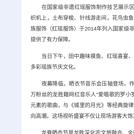
在国家级非遗红瑶服饰制作技艺展示区，
织机上，土布穿梭、针线游走间，花鸟虫鱼
族服饰（红瑶服饰）于2014年列入国家
提供了有力保障。
当日下午，田中趣味摸鱼、红瑶喜宴、梯
多彩瑶族节庆文化。
夜幕降临，晒衣节音乐会压轴登场。作为
万粉丝的龙胜籍网红音乐人“爱唱歌的罗小
元素的歌曲，与《城里的月光》等经典旋律
向高潮。这场视听盛宴不仅让现场游客大饱
龙脊晒衣节是龙胜深化农文旅融合、全面