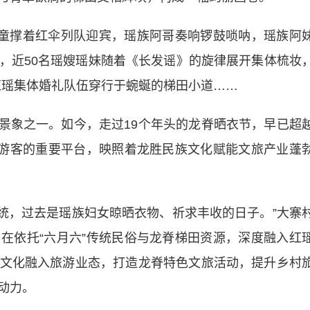
童撑着红伞列队迎宾，瑶族阿哥奏响锣鼓唢呐，瑶族阿
，近50名瑶嫂瑶妹随着《长发谣》的旋律展开集体梳妆
”红瑶集体婚礼队伍穿行于蜿蜒的梯田小道……
闹景象之一。如今，走过19个年头的龙脊晒衣节，早已超
方游客的重要平台，映照着龙胜民族文化赋能文旅产业蓬
统，过去是瑶族妇女晾晒衣物、祈求丰收的日子。”大寨
在依托“六月六”传统民俗与龙脊梯田资源，深度融入红
文化融入旅游业态，打造龙脊特色文旅活动，提升乡村
动力。