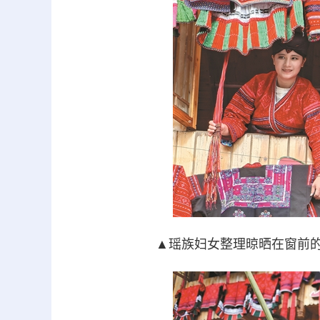
▲瑶族妇女整理晾晒在窗前的