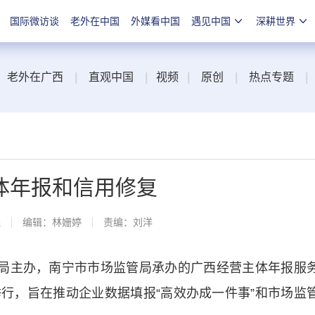
国际微访谈
老外在中国
外媒看中国
遇见中国
深耕世界
老外在广西
|
直观中国
|
视频
|
原创
|
热点专题
|
体年报和信用修复
线
编辑：林姗婷
责编：刘洋
局主办，南宁市市场监管局承办的广西经营主体年报服
举行，旨在推动企业数据填报
“高效办成一件事”
和市场监