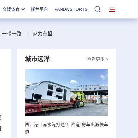
文娱体育
楼兰平台
PANDA SHORTS
站内搜索
一带一路
|
魅力东盟
城市远洋
查看更多 >
务
西江港口赤水港打通“广西造”房车出海快车
管
道