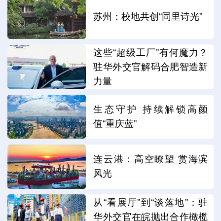
苏州：校地共创“同里诗光”
这些“超级工厂”有何魔力？
驻华外交官解码合肥智造新
力量
生态守护 持续解锁高颜
值“重庆蓝”
连云港：高空瞭望 赏海滨
风光
从“看展厅”到“谈落地”：驻
华外交官在皖抛出合作橄榄