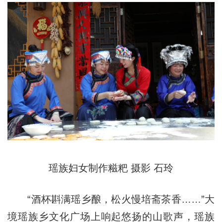
瑶族妇女制作糍粑 摄影 石玲
“酒杯斟满瑶乡酿，松火慢培斋茶香……”大
境瑶族乡文化广场上响起悠扬的山歌声，瑶族