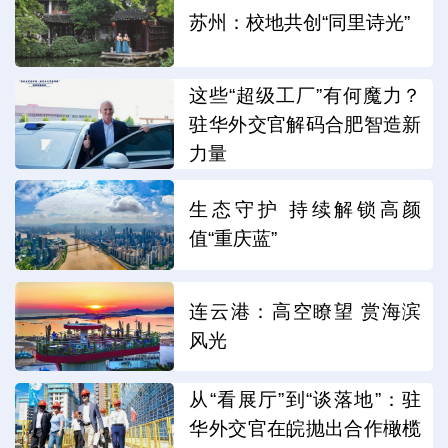
苏州：校地共创“同里诗光”
这些“超级工厂”有何魔力？
驻华外交官解码合肥智造新
力量
生态守护 持续解锁高颜
值“重庆蓝”
连云港：高空瞭望 赏海滨
风光
从“看展厅”到“谈落地”：驻
华外交官在皖抛出合作橄榄