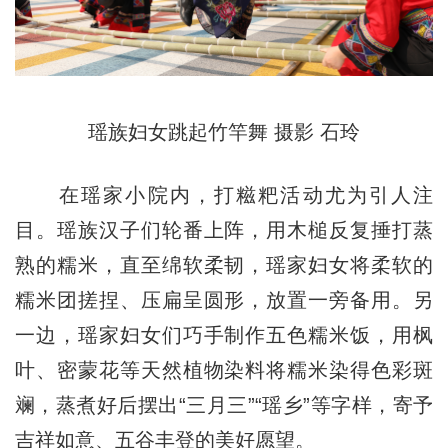
瑶族妇女跳起竹竿舞 摄影 石玲
在瑶家小院内，打糍粑活动尤为引人注
目。瑶族汉子们轮番上阵，用木槌反复捶打蒸
熟的糯米，直至绵软柔韧，瑶家妇女将柔软的
糯米团搓捏、压扁呈圆形，放置一旁备用。另
一边，瑶家妇女们巧手制作五色糯米饭，用枫
叶、密蒙花等天然植物染料将糯米染得色彩斑
斓，蒸煮好后摆出“三月三”“瑶乡”等字样，寄予
吉祥如意、五谷丰登的美好愿望。