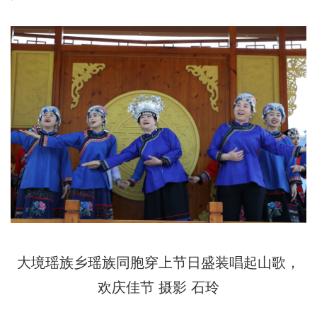
大境瑶族乡瑶族同胞穿上节日盛装唱起山歌，
欢庆佳节 摄影 石玲