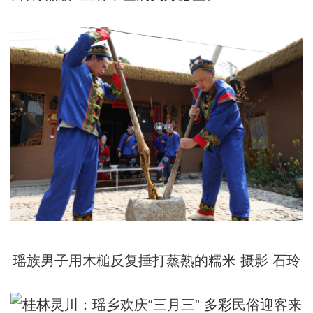
瑶族男子用木槌反复捶打蒸熟的糯米 摄影 石玲