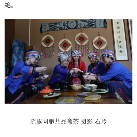
绝。
瑶族同胞共品斋茶 摄影 石玲