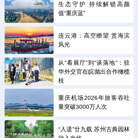
生态守护 持续解锁高颜
值“重庆蓝”
连云港：高空瞭望 赏海滨
风光
从“看展厅”到“谈落地”：驻
华外交官在皖抛出合作橄榄
枝
重庆机场2026年旅客吞吐
量突破3000万人次
“入遗”廿九载 苏州古典园林