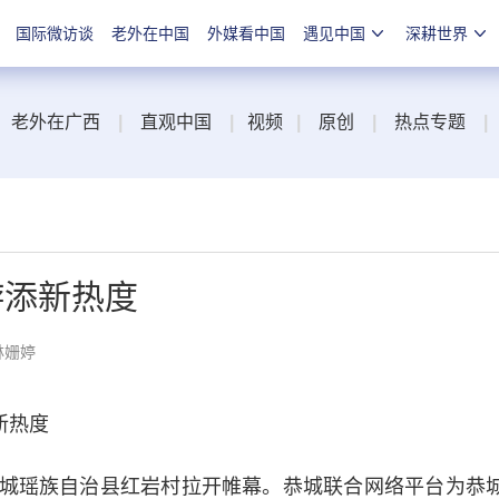
国际微访谈
老外在中国
外媒看中国
遇见中国
深耕世界
老外在广西
|
直观中国
|
视频
|
原创
|
热点专题
|
游添新热度
林姗婷
新热度
恭城瑶族自治县红岩村拉开帷幕。恭城联合网络平台为恭