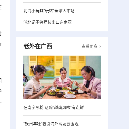
在
北海小玩具“玩转”全球大市场
浦北妃子笑荔枝出口东南亚
村
特
老外在广西
查看更多 >
、
朔
导
-
在南宁嗦粉 这碗“越南风味”有点鲜
“钦州年味”吸引海外网友云围观