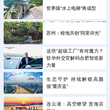
果，进行多个合作项目签约，涉及汽车数据跨
世界级“水上电梯”将成型
境、地球大数据、海洋大数据、数字人、东南
亚语言等多个领域，进一步推动了中国与东盟
国家科技创新合作走深走实。（广西云-广西日
苏州：校地共创“同里诗光”
报记者李新雄 通讯员杨柳）
这些“超级工厂”有何魔力？
驻华外交官解码合肥智造新
编辑：林姗婷
力量
分享：
生态守护 持续解锁高颜
值“重庆蓝”
连云港：高空瞭望 赏海滨