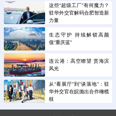
这些“超级工厂”有何魔力？
驻华外交官解码合肥智造新
力量
生态守护 持续解锁高颜
值“重庆蓝”
连云港：高空瞭望 赏海滨
风光
从“看展厅”到“谈落地”：驻
华外交官在皖抛出合作橄榄
枝