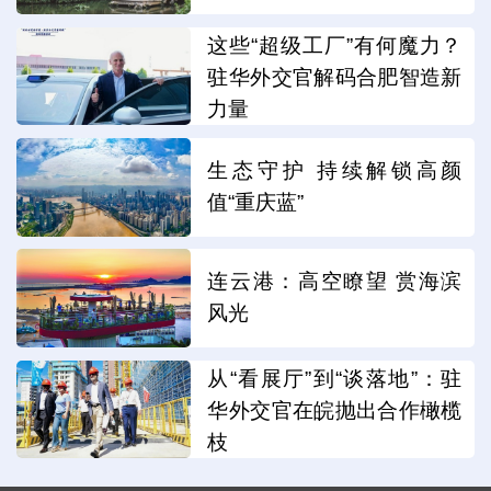
这些“超级工厂”有何魔力？
驻华外交官解码合肥智造新
力量
生态守护 持续解锁高颜
值“重庆蓝”
连云港：高空瞭望 赏海滨
风光
从“看展厅”到“谈落地”：驻
华外交官在皖抛出合作橄榄
枝