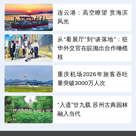
连云港：高空瞭望 赏海滨
风光
从“看展厅”到“谈落地”：驻
华外交官在皖抛出合作橄榄
枝
重庆机场2026年旅客吞吐
量突破3000万人次
“入遗”廿九载 苏州古典园林
融入当代