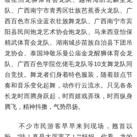
队、广西南宁市青秀区壮族芭蕉香火龙队、广
西百色市乐业蓝衣壮族舞龙队、广西南宁市宾
阳县民间炮龙艺术协会炮龙队、马来西亚怡保
精武体育会龙队、湖南城步苗族自治县下团吊
龙协会、泰国坤敬乐曼公庙金龙醒狮体育会龙
队、广西百色学院仡佬毛龙队等10支舞龙队同
台竞技。舞龙者们身着特色服装，随着鼓点节
奏和音乐变化起舞，动作行云流水。只见各条
长龙时而腾身跃起，时而嬉戏弄珠，时而纵身
腾飞，精神抖擞，气势昂扬。
不少市民游客早早来到现场，翘首以
盼。“哇！真是太厉害了！”“妈妈，你看，龙的