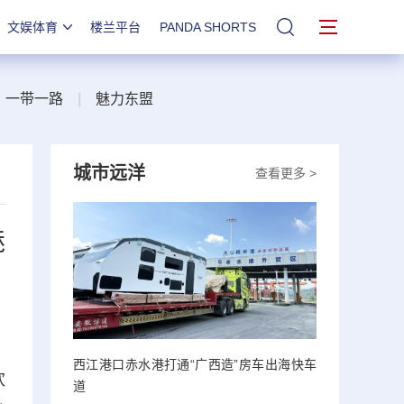
文娱体育
楼兰平台
PANDA SHORTS
站内搜索
一带一路
|
魅力东盟
城市远洋
查看更多 >
魅
西江港口赤水港打通“广西造”房车出海快车
欢
道