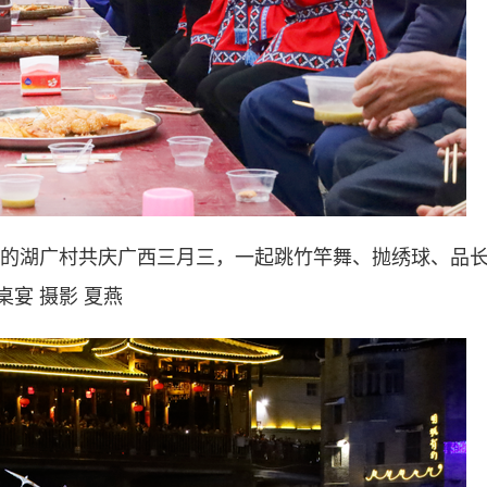
湖广村共庆广西三月三，一起跳竹竿舞、抛绣球、品
桌宴 摄影 夏燕