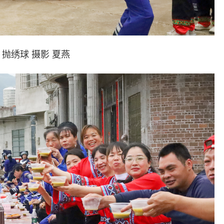
绣球 摄影 夏燕