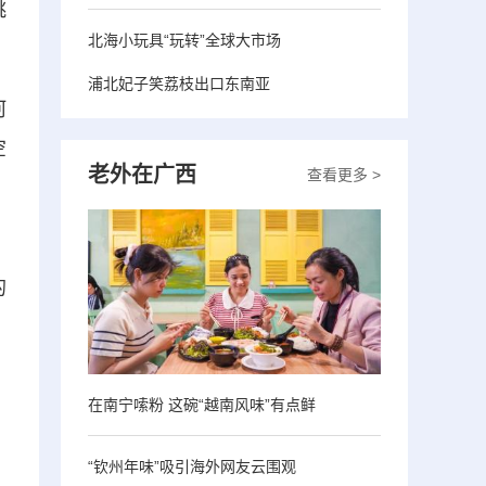
跳
北海小玩具“玩转”全球大市场
浦北妃子笑荔枝出口东南亚
河
空
老外在广西
查看更多 >
，
的
在南宁嗦粉 这碗“越南风味”有点鲜
“钦州年味”吸引海外网友云围观