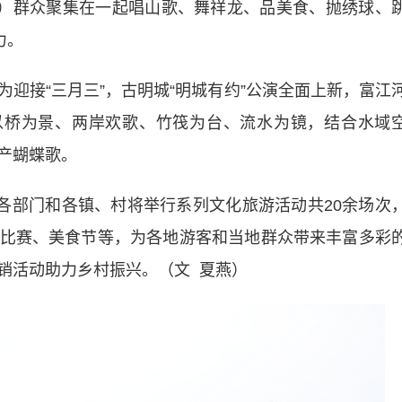
区）群众聚集在一起唱山歌、舞祥龙、品美食、抛绣球、
力。
接“三月三”，古明城“明城有约”公演全面上新，富江
以桥为景、两岸欢歌、竹筏为台、流水为镜，结合水域
产蝴蝶歌。
部门和各镇、村将举行系列文化旅游活动共20余场次
比赛、美食节等，为各地游客和当地群众带来丰富多彩
销活动助力乡村振兴。（文 夏燕）