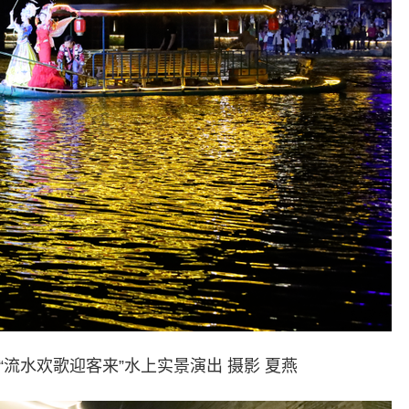
水欢歌迎客来”水上实景演出 摄影 夏燕