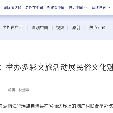
国际微访谈
老外在中国
外媒看中国
遇见中国
深耕世界
老外在广西
|
直观中国
|
视频
|
原创
|
热点专题
|
：举办多彩文旅活动展民俗文化
线
编辑：林姗婷
湖南江华瑶族自治县在省际边界上的湖广村联合举办“