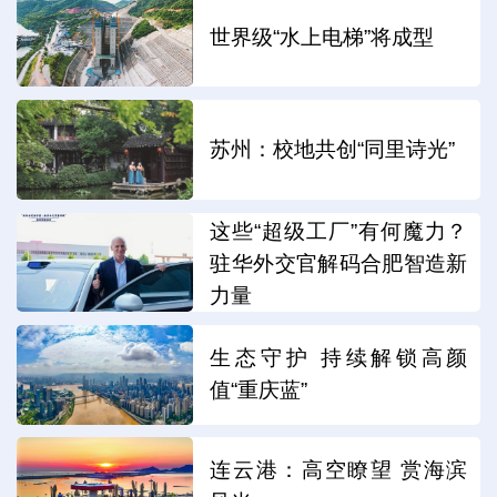
世界级“水上电梯”将成型
苏州：校地共创“同里诗光”
这些“超级工厂”有何魔力？
驻华外交官解码合肥智造新
力量
生态守护 持续解锁高颜
值“重庆蓝”
连云港：高空瞭望 赏海滨