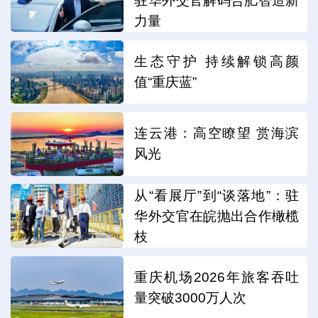
驻华外交官解码合肥智造新
力量
生态守护 持续解锁高颜
值“重庆蓝”
连云港：高空瞭望 赏海滨
风光
从“看展厅”到“谈落地”：驻
华外交官在皖抛出合作橄榄
枝
重庆机场2026年旅客吞吐
量突破3000万人次