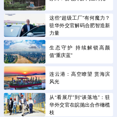
这些“超级工厂”有何魔力？
驻华外交官解码合肥智造新
力量
生态守护 持续解锁高颜
值“重庆蓝”
连云港：高空瞭望 赏海滨
风光
从“看展厅”到“谈落地”：驻
华外交官在皖抛出合作橄榄
枝