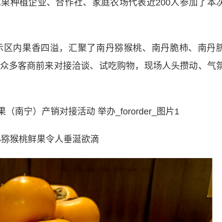
果种植企业、合作社、家庭农场代表近200人参加了本
区内果香四溢，汇聚了南丹猕猴桃、南丹脆柿、南丹
众多客商前来对接洽谈、试吃购物，现场人头攒动、气
猕猴桃鲜果令人垂涎欲滴