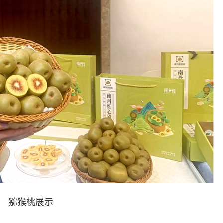
猕猴桃展示