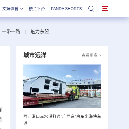
文娱体育
楼兰平台
PANDA SHORTS
站内搜索
一带一路
|
魅力东盟
城市远洋
查看更多 >
销
西江港口赤水港打通“广西造”房车出海快车
国
道