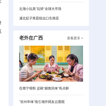
次
北海小玩具“玩转”全球大市场
浦北妃子笑荔枝出口东南亚
脐
氛
老外在广西
查看更多 >
在南宁嗦粉 这碗“越南风味”有点鲜
“钦州年味”吸引海外网友云围观