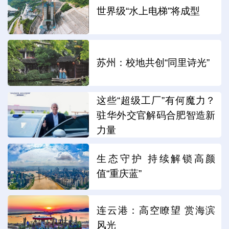
世界级“水上电梯”将成型
苏州：校地共创“同里诗光”
这些“超级工厂”有何魔力？
驻华外交官解码合肥智造新
力量
生态守护 持续解锁高颜
值“重庆蓝”
连云港：高空瞭望 赏海滨
风光