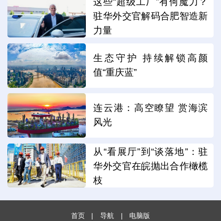
这些“超级工厂”有何魔力？
驻华外交官解码合肥智造新
力量
生态守护 持续解锁高颜
值“重庆蓝”
连云港：高空瞭望 赏海滨
风光
从“看展厅”到“谈落地”：驻
华外交官在皖抛出合作橄榄
枝
首页
|
导航
|
电脑版