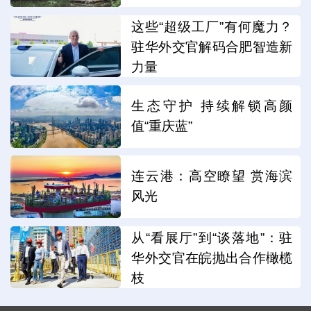
这些“超级工厂”有何魔力？
驻华外交官解码合肥智造新
力量
生态守护 持续解锁高颜
值“重庆蓝”
连云港：高空瞭望 赏海滨
风光
从“看展厅”到“谈落地”：驻
华外交官在皖抛出合作橄榄
枝