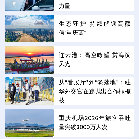
力量
生态守护 持续解锁高颜
值“重庆蓝”
连云港：高空瞭望 赏海滨
风光
从“看展厅”到“谈落地”：驻
华外交官在皖抛出合作橄榄
枝
重庆机场2026年旅客吞吐
量突破3000万人次