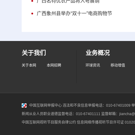
广西名特优农产品将入粤展销
广西象州县举办“双十一”电商购物节
关于我们
业务概况
关于本网
本网招聘
环球资讯
移动增值
中国互联网举报中心
违法和不良信息举报电话：010-67401009 举报邮
新闻从业人员职业道德监督电话：010-67401111 监督邮箱：jiancha@c
中国互联网视听节目服务自律公约
信息网络传播视听节目许可证 010200