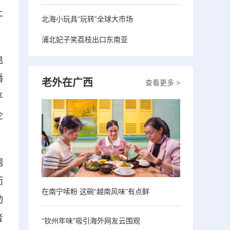
上
北海小玩具“玩转”全球大市场
浦北妃子笑荔枝出口东南亚
电
播
老外在广西
查看更多 >
平
企
网
而
在南宁嗦粉 这碗“越南风味”有点鲜
动
者
“钦州年味”吸引海外网友云围观