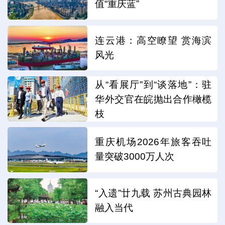
值“重庆蓝”
连云港：高空瞭望 赏海滨
风光
从“看展厅”到“谈落地”：驻
华外交官在皖抛出合作橄榄
枝
重庆机场2026年旅客吞吐
量突破3000万人次
“入遗”廿九载 苏州古典园林
融入当代