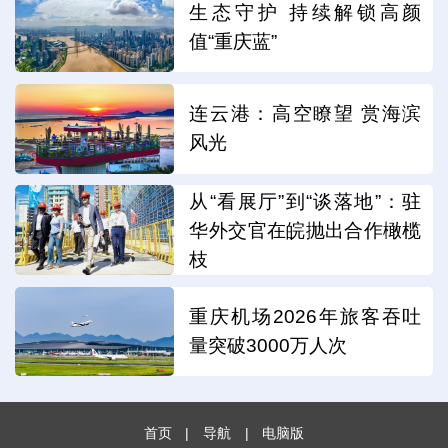
生态守护 持续解锁高颜
值“重庆蓝”
连云港：高空瞭望 赏海滨
风光
从“看展厅”到“谈落地”：驻
华外交官在皖抛出合作橄榄
枝
重庆机场2026年旅客吞吐
量突破3000万人次
首页
|
导航
|
电脑版