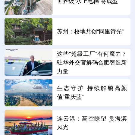
世界级“水上电梯”将成型
苏州：校地共创“同里诗光”
这些“超级工厂”有何魔力？
驻华外交官解码合肥智造新
力量
生态守护 持续解锁高颜
值“重庆蓝”
连云港：高空瞭望 赏海滨
风光