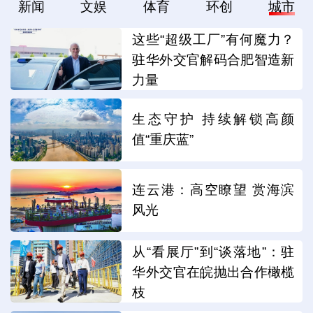
新闻
文娱
体育
环创
城市
这些“超级工厂”有何魔力？
驻华外交官解码合肥智造新
力量
生态守护 持续解锁高颜
值“重庆蓝”
连云港：高空瞭望 赏海滨
风光
从“看展厅”到“谈落地”：驻
华外交官在皖抛出合作橄榄
枝