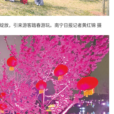
绽放，引来游客踏春游玩。南宁日报记者黄红锦 摄