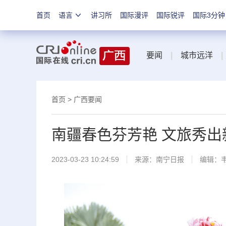
首页
语言
讲习所
国际漫评
国际锐评
国际3分钟
要闻
|
城市远洋
|
首页
>
广西要闻
南疆春色芬芳艳 文旅秀出新
2023-03-23 10:24:59
来源：
南宁日报
编辑：