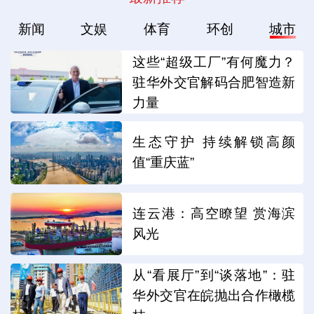
新闻
文娱
体育
环创
城市
这些“超级工厂”有何魔力？
驻华外交官解码合肥智造新
力量
生态守护 持续解锁高颜
值“重庆蓝”
连云港：高空瞭望 赏海滨
风光
从“看展厅”到“谈落地”：驻
华外交官在皖抛出合作橄榄