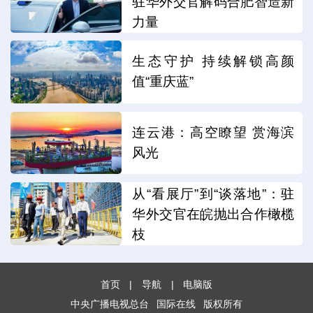
驻华外交官解码合肥智造新
力量
生态守护 持续解锁高颜
值“重庆蓝”
连云港：高空瞭望 赏海滨
风光
从“看展厅”到“谈落地”：驻
华外交官在皖抛出合作橄榄
枝
首页
|
导航
|
电脑版
中央广播电视总台
国际在线
版权所有