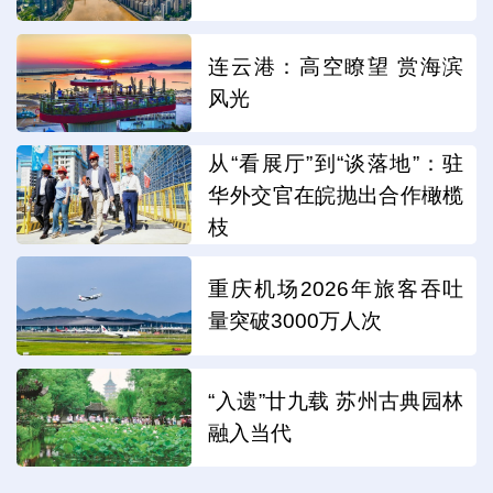
连云港：高空瞭望 赏海滨
风光
从“看展厅”到“谈落地”：驻
华外交官在皖抛出合作橄榄
枝
重庆机场2026年旅客吞吐
量突破3000万人次
“入遗”廿九载 苏州古典园林
融入当代