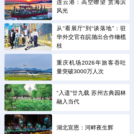
连云港：高空瞭望 赏海滨
风光
从“看展厅”到“谈落地”：驻
华外交官在皖抛出合作橄榄
枝
重庆机场2026年旅客吞吐
量突破3000万人次
“入遗”廿九载 苏州古典园林
融入当代
湖北宣恩：河畔夜生辉