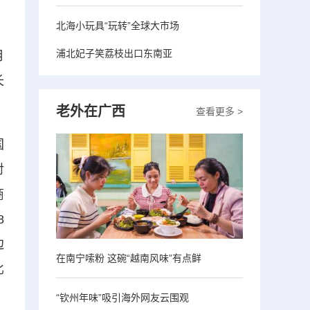
北海小玩具“玩转”全球大市场
浦北妃子笑荔枝出口东南亚
月
长
老外在广西
查看更多 >
国
对
商
8
边
在南宁嗦粉 这碗“越南风味”有点鲜
比
“钦州年味”吸引海外网友云围观