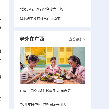
北海小玩具“玩转”全球大市场
浦北妃子笑荔枝出口东南亚
等
标
老外在广西
查看更多 >
当
及
，
楼
在南宁嗦粉 这碗“越南风味”有点鲜
场
“钦州年味”吸引海外网友云围观
从