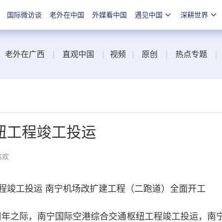
国际微访谈
老外在中国
外媒看中国
遇见中国
深耕世界
老外在广西
|
直观中国
|
视频
|
原创
|
热点专题
|
纽工程竣工投运
韦欢
竣工投运 南宁机场改扩建工程（二跑道）全面开工
周年之际，南宁国际空港综合交通枢纽工程竣工投运，南