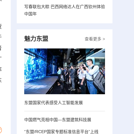
写春联包大粽 巴西网络达人在广西钦州体验
中国年
货
于
魅力东盟
查看更多 >
音
广
率
东
东盟国家代表感受人工智能发展
中国燃气亮相中国—东盟建筑科技展
“东盟/RCEP国家专题标准信息平台”上线