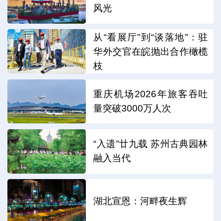
风光
从“看展厅”到“谈落地”：驻
华外交官在皖抛出合作橄榄
枝
重庆机场2026年旅客吞吐
量突破3000万人次
“入遗”廿九载 苏州古典园林
融入当代
湖北宣恩：河畔夜生辉