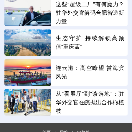
这些“超级工厂”有何魔力？
驻华外交官解码合肥智造新
力量
生态守护 持续解锁高颜
值“重庆蓝”
连云港：高空瞭望 赏海滨
风光
从“看展厅”到“谈落地”：驻
华外交官在皖抛出合作橄榄
枝