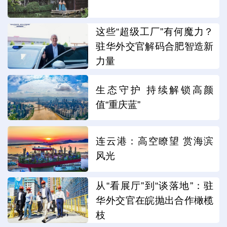
这些“超级工厂”有何魔力？
驻华外交官解码合肥智造新
力量
生态守护 持续解锁高颜
值“重庆蓝”
连云港：高空瞭望 赏海滨
风光
从“看展厅”到“谈落地”：驻
华外交官在皖抛出合作橄榄
枝