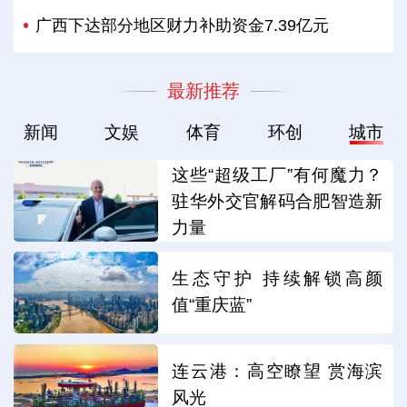
广西下达部分地区财力补助资金7.39亿元
最新推荐
新闻
文娱
体育
环创
城市
这些“超级工厂”有何魔力？
驻华外交官解码合肥智造新
力量
生态守护 持续解锁高颜
值“重庆蓝”
连云港：高空瞭望 赏海滨
风光