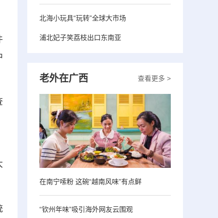
北海小玩具“玩转”全球大市场
浦北妃子笑荔枝出口东南亚
件
中
老外在广西
查看更多 >
查
，
大
在南宁嗦粉 这碗“越南风味”有点鲜
统
“钦州年味”吸引海外网友云围观