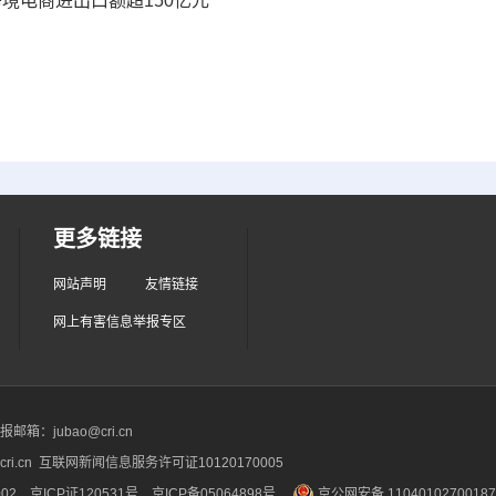
跨境电商进出口额超150亿元
更多链接
网站声明
友情链接
网上有害信息举报专区
箱：jubao@cri.cn
ri.cn 互联网新闻信息服务许可证10120170005
2 京ICP证120531号
京ICP备05064898号
京公网安备 1104010270018