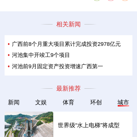
相关新闻
广西前8个月重大项目累计完成投资2978亿元
河池集中开竣工9个项目
河池前9月固定资产投资增速广西第一
最新推荐
新闻
文娱
体育
环创
城市
世界级“水上电梯”将成型