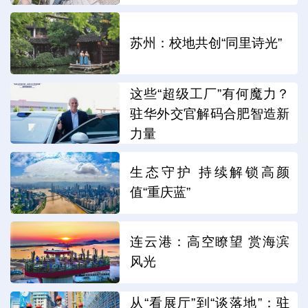
苏州：校地共创“同里诗光”
这些“超级工厂”有何魔力？
驻华外交官解码合肥智造新
力量
生态守护 持续解锁高颜
值“重庆蓝”
连云港：高空瞭望 赏海滨
风光
从“看展厅”到“谈落地”：驻