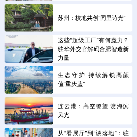
苏州：校地共创“同里诗光”
这些“超级工厂”有何魔力？
驻华外交官解码合肥智造新
力量
生态守护 持续解锁高颜
值“重庆蓝”
连云港：高空瞭望 赏海滨
风光
从“看展厅”到“谈落地”：驻