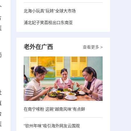
个
北海小玩具“玩转”全球大市场
片
浦北妃子笑荔枝出口东南亚
医
老外在广西
查看更多 >
药
、
社
直
在南宁嗦粉 这碗“越南风味”有点鲜
合
医
“钦州年味”吸引海外网友云围观