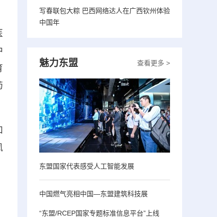
写春联包大粽 巴西网络达人在广西钦州体验
中国年
医
中
魅力东盟
查看更多 >
育
药
和
凤
东盟国家代表感受人工智能发展
中国燃气亮相中国—东盟建筑科技展
“东盟/RCEP国家专题标准信息平台”上线