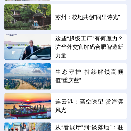
苏州：校地共创“同里诗光”
这些“超级工厂”有何魔力？
驻华外交官解码合肥智造新
力量
生态守护 持续解锁高颜
值“重庆蓝”
连云港：高空瞭望 赏海滨
风光
从“看展厅”到“谈落地”：驻