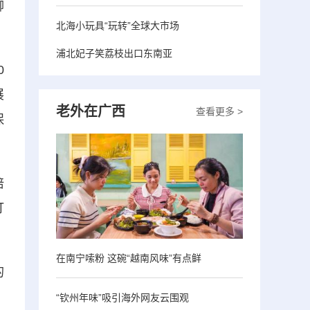
柳
北海小玩具“玩转”全球大市场
浦北妃子笑荔枝出口东南亚
0
展
老外在广西
查看更多 >
保
培
打
在南宁嗦粉 这碗“越南风味”有点鲜
的
“钦州年味”吸引海外网友云围观