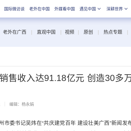
国际微访谈
老外在中国
外媒看中国
遇见中国
深耕世界
老外在广西
|
直观中国
|
视频
|
原创
|
热点专题
|
销售收入达91.18亿元 创造30多
线
编辑：杨永娟
市委书记吴炜在“共庆建党百年 建设壮美广西”新闻发