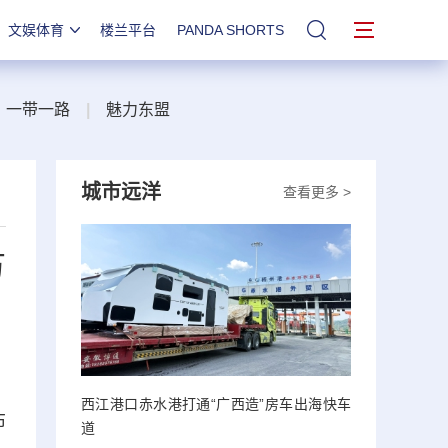
文娱体育
楼兰平台
PANDA SHORTS
站内搜索
一带一路
|
魅力东盟
城市远洋
查看更多 >
万
西江港口赤水港打通“广西造”房车出海快车
布
道